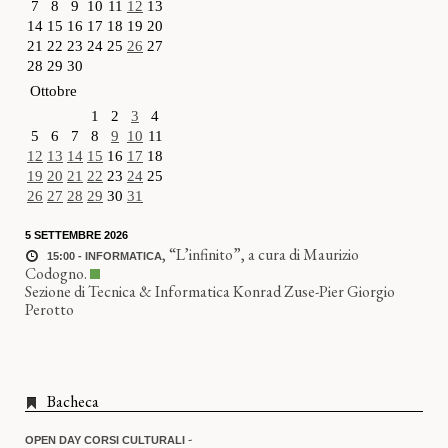
7
8
9
10
11
12
13
14
15
16
17
18
19
20
21
22
23
24
25
26
27
28
29
30
Ottobre
1
2
3
4
5
6
7
8
9
10
11
12
13
14
15
16
17
18
19
20
21
22
23
24
25
26
27
28
29
30
31
5 SETTEMBRE 2026
,
“L’infinito”, a cura di Maurizio
15:00 - INFORMATICA
Codogno.
Sezione di Tecnica & Informatica Konrad Zuse-Pier Giorgio
Perotto
Bacheca
-
OPEN DAY CORSI CULTURALI