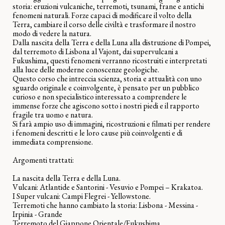
storia: eruzioni vulcaniche, terremoti, tsunami, frane e antichi
fenomeni naturali. Forze capaci di modificare il volto della
Terra, cambiare il corso delle civiltà e trasformare il nostro
modo di vedere la natura.
Dalla nascita della Terra e della Luna alla distruzione di Pompei,
dal terremoto di Lisbona al Vajont, dai supervulcani a
Fukushima, questi fenomeni verranno ricostruiti e interpretati
alla luce delle moderne conoscenze geologiche.
Questo corso che intreccia scienza, storia e attualità con uno
sguardo originale e coinvolgente, è pensato per un pubblico
curioso e non specialistico interessato a comprendere le
immense forze che agiscono sotto i nostri piedi e il rapporto
fragile tra uomo e natura.
Si farà ampio uso di immagini, ricostruzioni e filmati per rendere
i fenomeni descritti e le loro cause più coinvolgenti e di
immediata comprensione.
Argomenti trattati:
La nascita della Terra e della Luna.
Vulcani: Atlantide e Santorini - Vesuvio e Pompei – Krakatoa.
I Super vulcani: Campi Flegrei - Yellowstone.
Terremoti che hanno cambiato la storia: Lisbona - Messina -
Irpinia - Grande
Terremoto del Giappone Orientale/Fukushima.