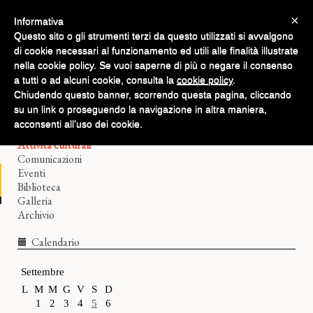
×
Informativa
Questo sito o gli strumenti terzi da questo utilizzati si avvalgono
di cookie necessari al funzionamento ed utili alle finalità illustrate
nella cookie policy. Se vuoi saperne di più o negare il consenso
a tutti o ad alcuni cookie, consulta la
cookie policy
.
Chiudendo questo banner, scorrendo questa pagina, cliccando
Home
su un link o proseguendo la navigazione in altra maniera,
Il Filologico
acconsenti all’uso dei cookie.
Corsi di lingue
Attività culturali
Comunicazioni
Eventi
Biblioteca
Galleria
Archivio
Calendario
Settembre
L
M
M
G
V
S
D
1
2
3
4
5
6