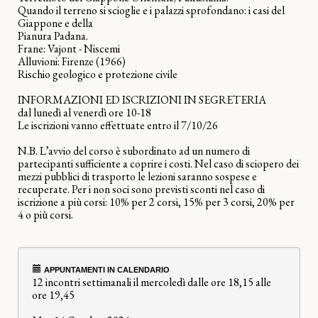
Quando il terreno si scioglie e i palazzi sprofondano: i casi del
Giappone e della
Pianura Padana.
Frane: Vajont - Niscemi
Alluvioni: Firenze (1966)
Rischio geologico e protezione civile
INFORMAZIONI ED ISCRIZIONI IN SEGRETERIA
dal lunedì al venerdì ore 10-18
Le iscrizioni vanno effettuate entro il 7/10/26
N.B. L’avvio del corso è subordinato ad un numero di
partecipanti sufficiente a coprire i costi. Nel caso di sciopero dei
mezzi pubblici di trasporto le lezioni saranno sospese e
recuperate. Per i non soci sono previsti sconti nel caso di
iscrizione a più corsi: 10% per 2 corsi, 15% per 3 corsi, 20% per
4 o più corsi.
APPUNTAMENTI IN CALENDARIO
12 incontri settimanali il mercoledì dalle ore 18,15 alle
ore 19,45