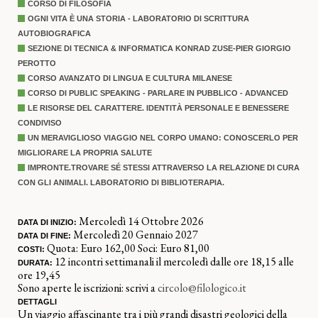
CORSO DI FILOSOFIA
OGNI VITA È UNA STORIA - LABORATORIO DI SCRITTURA
AUTOBIOGRAFICA
SEZIONE DI TECNICA & INFORMATICA KONRAD ZUSE-PIER GIORGIO
PEROTTO
CORSO AVANZATO DI LINGUA E CULTURA MILANESE
CORSO DI PUBLIC SPEAKING - PARLARE IN PUBBLICO - ADVANCED
LE RISORSE DEL CARATTERE. IDENTITÀ PERSONALE E BENESSERE
CONDIVISO
UN MERAVIGLIOSO VIAGGIO NEL CORPO UMANO: CONOSCERLO PER
MIGLIORARE LA PROPRIA SALUTE
IMPRONTE.TROVARE SÉ STESSI ATTRAVERSO LA RELAZIONE DI CURA
CON GLI ANIMALI. LABORATORIO DI BIBLIOTERAPIA.
Mercoledì 14 Ottobre 2026
DATA DI INIZIO:
Mercoledì 20 Gennaio 2027
DATA DI FINE:
Quota: Euro 162,00 Soci: Euro 81,00
COSTI:
12 incontri settimanali il mercoledì dalle ore 18,15 alle
DURATA:
ore 19,45
Sono aperte le iscrizioni: scrivi a
circolo@filologico.it
DETTAGLI
Un viaggio affascinante tra i più grandi disastri geologici della