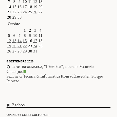
7
8
9
10
11
12
13
14
15
16
17
18
19
20
21
22
23
24
25
26
27
28
29
30
Ottobre
1
2
3
4
5
6
7
8
9
10
11
12
13
14
15
16
17
18
19
20
21
22
23
24
25
26
27
28
29
30
31
5 SETTEMBRE 2026
,
“L’infinito”, a cura di Maurizio
15:00 - INFORMATICA
Codogno.
Sezione di Tecnica & Informatica Konrad Zuse-Pier Giorgio
Perotto
Bacheca
-
OPEN DAY CORSI CULTURALI