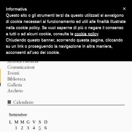
×
Informativa
Questo sito o gli strumenti terzi da questo utilizzati si avvalgono
di cookie necessari al funzionamento ed utili alle finalità illustrate
nella cookie policy. Se vuoi saperne di più o negare il consenso
a tutti o ad alcuni cookie, consulta la
cookie policy
.
Chiudendo questo banner, scorrendo questa pagina, cliccando
Home
su un link o proseguendo la navigazione in altra maniera,
Il Filologico
acconsenti all’uso dei cookie.
Corsi di lingue
Attività culturali
Comunicazioni
Eventi
Biblioteca
Galleria
Archivio
Calendario
Settembre
L
M
M
G
V
S
D
1
2
3
4
5
6