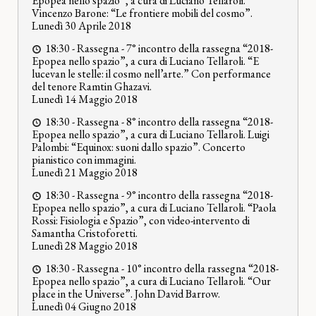
Epopea nello spazio”, a cura di Luciano Tellaroli.
Vincenzo Barone: “Le frontiere mobili del cosmo”.
Lunedì 30 Aprile 2018
18:30 -
Rassegna
-
7° incontro della rassegna “2018-
Epopea nello spazio”, a cura di Luciano Tellaroli. “E
lucevan le stelle: il cosmo nell’arte.” Con performance
del tenore Ramtin Ghazavi.
Lunedì 14 Maggio 2018
18:30 -
Rassegna
-
8° incontro della rassegna “2018-
Epopea nello spazio”, a cura di Luciano Tellaroli. Luigi
Palombi: “Equinox: suoni dallo spazio”. Concerto
pianistico con immagini.
Lunedì 21 Maggio 2018
18:30 -
Rassegna
-
9° incontro della rassegna “2018-
Epopea nello spazio”, a cura di Luciano Tellaroli. “Paola
Rossi: Fisiologia e Spazio”, con video-intervento di
Samantha Cristoforetti.
Lunedì 28 Maggio 2018
18:30 -
Rassegna
-
10° incontro della rassegna “2018-
Epopea nello spazio”, a cura di Luciano Tellaroli. “Our
place in the Universe”. John David Barrow.
Lunedì 04 Giugno 2018