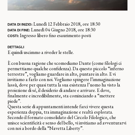
Lunedì 12 Febbraio 2018, ore 18:30
DATA DI INIZIO:
Lunedì 04 Giugno 2018, ore 18:30
DATA DI FINE:
Ingresso libero fino esaurimento posti
COSTI:
DETTAGLI
E quindi uscimmo a riveder le stelle.
È con buona ragione che scomodiamo Dante (come filologi ci
permettiamo qualche confidenza). Da questo piccolo “inferno
terrestre”, vogliamo guardare in alto, puntare in alto. E vi
invitiamo a farlo con noi. Vogliamo spingere l’immaginazione
lassù, dove per quasi tutta la sua esistenza l’uomo ha visto la
proiezione di sé, il desiderio di andare e arrivare. E dove,
finalmente e incredibilmente, sta cominciando a “mettere
piede”.
Questa serie di appuntamenti intende farci vivere questa
esperienza doppia, tra immaginazione e realtà esplorata.
Secondo il formato consolidato del Circolo Filologico, che
unisce scientificità e senso del bello, vi invitiamo ad avventurarvi
con noi a bordo della “Navetta Liberty”.