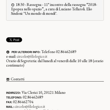
18:30 -
Rassegna
-
11° incontro della rassegna “2018-
Epopea nello spazio”, a cura di Luciano Tellaroli. Elio
Sindoni: "Un mondo di mondi".
Telefono 02.86462689
PER ULTERIORI INFO:
e-mail:
circolo@filologico.it
Orario di Segreteria: dal lunedì al venerdì dalle 10 alle 18 (orario
continuato)
Contatti
Via Clerici 10, 20121 Milano
INDIRIZZO:
02.86462689
TELEFONO:
02.86462704
FAX:
circolo@filologico.it
MAIL: