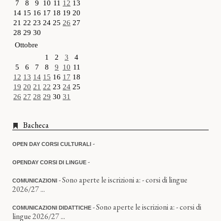
7
8
9
10
11
12
13
14
15
16
17
18
19
20
21
22
23
24
25
26
27
28
29
30
Ottobre
1
2
3
4
5
6
7
8
9
10
11
12
13
14
15
16
17
18
19
20
21
22
23
24
25
26
27
28
29
30
31
Bacheca
-
OPEN DAY CORSI CULTURALI
-
OPENDAY CORSI DI LINGUE
- Sono aperte le iscrizioni a: - corsi di lingue
COMUNICAZIONI
2026/27 ...
- Sono aperte le iscrizioni a: - corsi di
COMUNICAZIONI DIDATTICHE
lingue 2026/27 ...