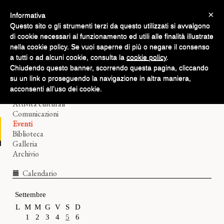
×
Informativa
Questo sito o gli strumenti terzi da questo utilizzati si avvalgono
di cookie necessari al funzionamento ed utili alle finalità illustrate
nella cookie policy. Se vuoi saperne di più o negare il consenso
a tutti o ad alcuni cookie, consulta la
cookie policy
.
Chiudendo questo banner, scorrendo questa pagina, cliccando
Home
su un link o proseguendo la navigazione in altra maniera,
Il Filologico
acconsenti all’uso dei cookie.
Corsi di lingue
Attività culturali
Comunicazioni
Eventi
Biblioteca
Galleria
Archivio
Calendario
Settembre
L
M
M
G
V
S
D
1
2
3
4
5
6