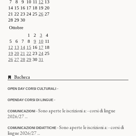
7
8
9
10
11
12
13
14
15
16
17
18
19
20
21
22
23
24
25
26
27
28
29
30
Ottobre
1
2
3
4
5
6
7
8
9
10
11
12
13
14
15
16
17
18
19
20
21
22
23
24
25
26
27
28
29
30
31
Bacheca
-
OPEN DAY CORSI CULTURALI
-
OPENDAY CORSI DI LINGUE
- Sono aperte le iscrizioni a: - corsi di lingue
COMUNICAZIONI
2026/27 ...
- Sono aperte le iscrizioni a: - corsi di
COMUNICAZIONI DIDATTICHE
lingue 2026/27 ...