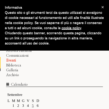
×
Informativa
Questo sito o gli strumenti terzi da questo utilizzati si avvalgono
di cookie necessari al funzionamento ed utili alle finalità illustrate
nella cookie policy. Se vuoi saperne di più o negare il consenso
a tutti o ad alcuni cookie, consulta la
cookie policy
.
Chiudendo questo banner, scorrendo questa pagina, cliccando
Home
su un link o proseguendo la navigazione in altra maniera,
Il Filologico
acconsenti all’uso dei cookie.
Corsi di lingue
Attività culturali
Comunicazioni
Eventi
Biblioteca
Galleria
Archivio
Calendario
Settembre
L
M
M
G
V
S
D
1
2
3
4
5
6